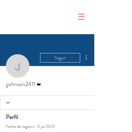
Más acciones
Seguir
jjohnson2411
Administrador
jjohnson2411
Perfil
Fecha de registro: 12 jul 2023